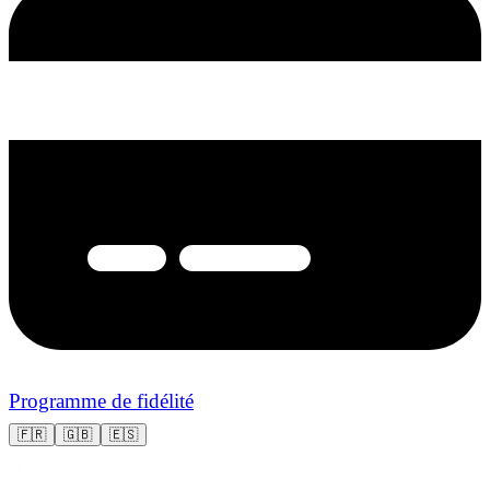
Programme de fidélité
🇫🇷
🇬🇧
🇪🇸