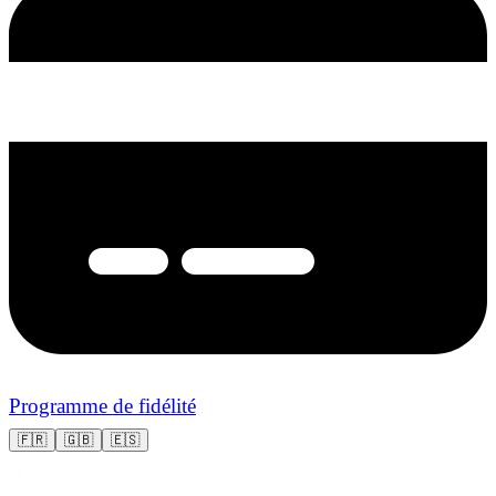
Programme de fidélité
🇫🇷
🇬🇧
🇪🇸