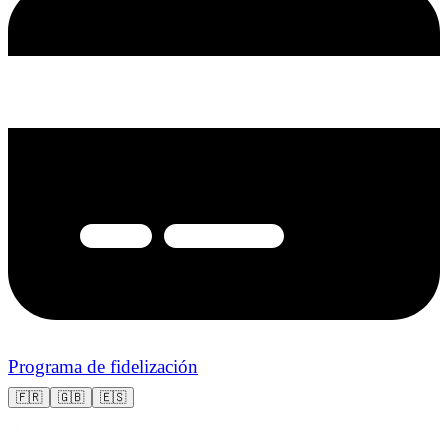
Programa de fidelización
🇫🇷
🇬🇧
🇪🇸